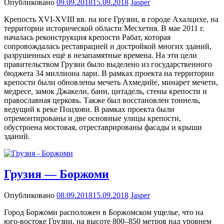
Опубликовано
09.09.2018
15.09.2018
Jasper
Крепость XVI-XVIII вв. на юге Грузии, в городе Ахалцихе, на
территории исторической области Месхетия. В мае 2011 г.
началась реконструкция крепости Рабат, которая
сопровождалась реставрацией и достройкой многих зданий,
разрушенных ещё в незапамятные времена. На эти цели
правительством Грузии было выделено из государственного
бюджета 34 миллиона лари. В рамках проекта на территории
крепости были обновлены мечеть Ахмедийе, минарет мечети,
медресе, замок Джакели, бани, цитадель, стены крепости и
православная церковь. Также был восстановлен тоннель,
ведущий к реке Поцхови. В рамках проекта были
отремонтированы и две основные улицы крепости,
обустроена мостовая, отреставрированы фасады и крыши
зданий.
Грузия — Боржоми
Опубликовано
08.09.2018
15.09.2018
Jasper
Город Боржоми расположен в Боржомском ущелье, что на
юго-востоке Грузии, на высоте 800–850 метров над уровнем