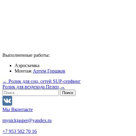
Выполненные работы:
Аэросъемка
Монтаж
Артем Горшков
←
Ролик для соц. сетей SUP-серфинг
Ролик для вездехода Пелец
→
Post navigation
Найти:
Мы Вконтакте
mynickjasper@yandex.ru
+7 953 502 70 16